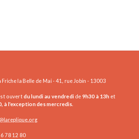
a Friche la Belle de Mai - 41, rue Jobin - 13003
est ouvert
du lundi au vendredi
de
9h30 à 13h
et
, à l'exception des mercredis
.
@lareplique.org
26 78 12 80