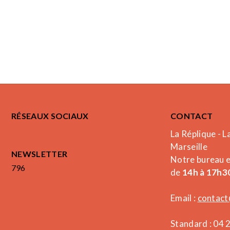
RÉSEAUX SOCIAUX
CONTACT
La Réplique - L
Marseille
NEWSLETTER
Notre bureau 
796
de
14h à 17h30
Email :
contact
Standard : 04 