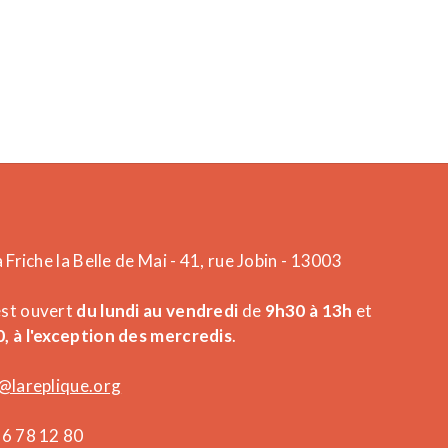
a Friche la Belle de Mai - 41, rue Jobin - 13003
est ouvert
du lundi au vendredi
de
9h30 à 13h
et
, à l'exception des mercredis
.
@lareplique.org
26 78 12 80