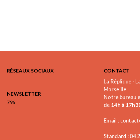
RÉSEAUX SOCIAUX
CONTACT
La Réplique - L
Marseille
NEWSLETTER
Notre bureau 
796
de
14h à 17h30
Email :
contact
Standard : 04 