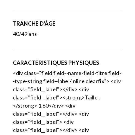
TRANCHE D'ÂGE
40/49 ans
CARACTÉRISTIQUES PHYSIQUES
<div class="field field--name-field-titre field-
-type-string field--label-inline clearfix"> <div
class="field__label"></div> <div
class="field__label"><strong>Taille :
</strong> 1,60</div> <div
class="field__label"></div> <div
class="field__label"> <div
class="field__label"></div> <div