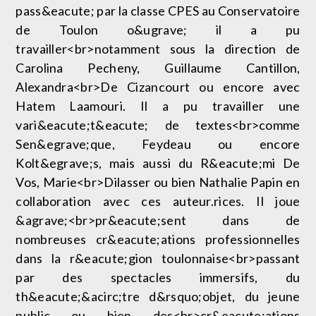
pass&eacute; par la classe CPES au Conservatoire
de Toulon o&ugrave; il a pu
travailler<br>notamment sous la direction de
Carolina Pecheny, Guillaume Cantillon,
Alexandra<br>De Cizancourt ou encore avec
Hatem Laamouri. Il a pu travailler une
vari&eacute;t&eacute; de textes<br>comme
Sen&egrave;que, Feydeau ou encore
Kolt&egrave;s, mais aussi du R&eacute;mi De
Vos, Marie<br>Dilasser ou bien Nathalie Papin en
collaboration avec ces auteur.rices. Il joue
&agrave;<br>pr&eacute;sent dans de
nombreuses cr&eacute;ations professionnelles
dans la r&eacute;gion toulonnaise<br>passant
par des spectacles immersifs, du
th&eacute;&acirc;tre d&rsquo;objet, du jeune
public ou bien des<br>cr&eacute;ations