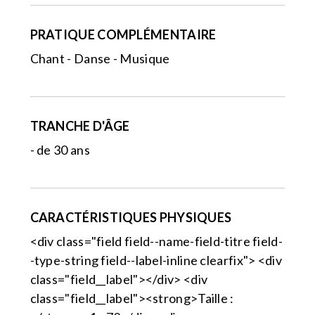
PRATIQUE COMPLÉMENTAIRE
Chant - Danse - Musique
TRANCHE D'ÂGE
- de 30 ans
CARACTÉRISTIQUES PHYSIQUES
<div class="field field--name-field-titre field-
-type-string field--label-inline clearfix"> <div
class="field__label"></div> <div
class="field__label"><strong>Taille :