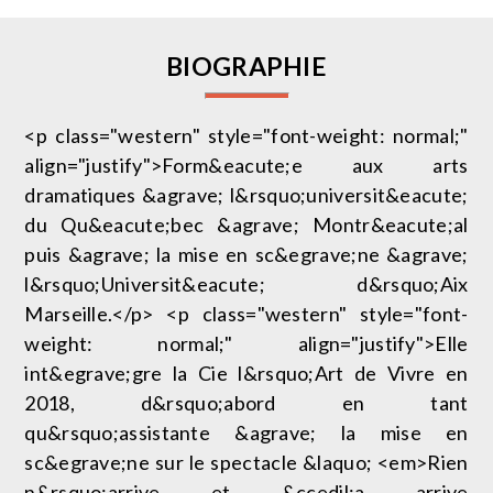
BIOGRAPHIE
<p class="western" style="font-weight: normal;"
align="justify">Form&eacute;e aux arts
dramatiques &agrave; l&rsquo;universit&eacute;
du Qu&eacute;bec &agrave; Montr&eacute;al
puis &agrave; la mise en sc&egrave;ne &agrave;
l&rsquo;Universit&eacute; d&rsquo;Aix
Marseille.</p> <p class="western" style="font-
weight: normal;" align="justify">Elle
int&egrave;gre la Cie l&rsquo;Art de Vivre en
2018, d&rsquo;abord en tant
qu&rsquo;assistante &agrave; la mise en
sc&egrave;ne sur le spectacle &laquo; <em>Rien
n&rsquo;arrive et &ccedil;a arrive