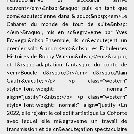
souvent</em>&nbsp;&raquo; puis en tant que
com&eacute;dienne dans &laquo;&nbsp;<em>Le
Cabaret du monde de tout de suite&nbsp;
</em>&raquo;, mis en sc&egrave;ne par Yves
Fravega.&nbsp;Ensemble, ils cr&eacute;ent un
premier solo &laquo;<em>&nbsp;Les Fabuleuses
Histoires de Bobby Watson&nbsp;</em>&raquo;
et l&rsquo;adaptation fantasque du conte de
<em>Boucle d&rsquo;Or</em> d&rsquo;Alain
Gautr&eacute;.</p> <p class="western"
style="font-weight: normal;"
align="justify">&nbsp;</p> <p class="western"
style="font-weight: normal;" align="justify">En
2022, elle rejoint le collectif artistique La Cohorte
avec lequel elle m&egrave;ne un travail de
transmission et de cr&eacute;ation spectaculaire