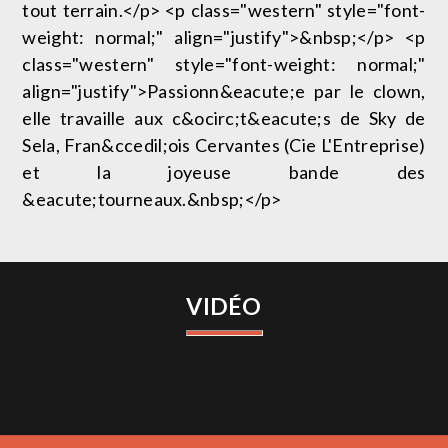
tout terrain.</p> <p class="western" style="font-
weight: normal;" align="justify">&nbsp;</p> <p
class="western" style="font-weight: normal;"
align="justify">Passionn&eacute;e par le clown,
elle travaille aux c&ocirc;t&eacute;s de Sky de
Sela, Fran&ccedil;ois Cervantes (Cie L'Entreprise)
et la joyeuse bande des
&eacute;tourneaux.&nbsp;</p>
VIDÉO