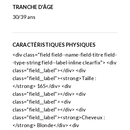
TRANCHE D'ÂGE
30/39 ans
CARACTÉRISTIQUES PHYSIQUES
<div class="field field--name-field-titre field-
-type-string field--label-inline clearfix"> <div
class="field__label"></div> <div
class="field__label"><strong>Taille :
</strong> 165</div> <div
class="field__label"></div> <div
class="field__label"> <div
class="field__label"></div> <div
class="field__label"><strong>Cheveux :
</strong> Blonde</div> <div