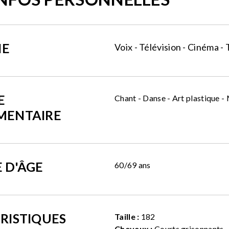
NE
Voix - Télévision - Cinéma -
E
Chant - Danse - Art plastique -
MENTAIRE
 D'ÂGE
60/69 ans
RISTIQUES
Taille :
182
Cheveux :
Courts grisonnants