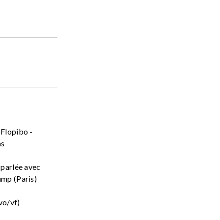
Flopibo -
ns
 parlée avec
ump (Paris)
vo/vf)