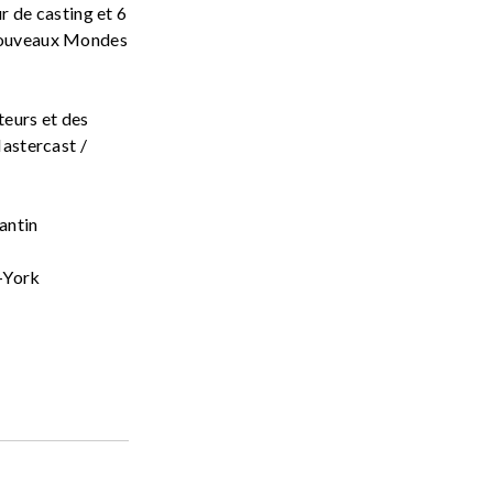
r de casting et 6
Nouveaux Mondes
teurs et des
Mastercast /
antin
-York