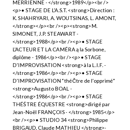
MERRIENNE - </strong>1989</p><br />
<p>• STAGE DE L’A.S.T. <strong>Direction :
K. SHAHRYARI, A. WOUTSINAS, L. AMONT,
</strong></p><br /><p><strong>M.
SIMONET, J.P. STEAWART -
</strong>1988</p><br /><p>• STAGE
L'ACTEUR ET LA CAMÉRA ą la Sorbone,
diplôme - 1986</p><br /><p>• STAGE
D’IMPROVISATION <strong>à la L.I.F. -
</strong>1986</p><br /><p>• STAGE
D’IMPROVISATION “théČtre de l’opprimé”
<strong>Augusto BOAL -
</strong>1986</p><br /><p>• STAGE
THÉŚTRE ÉQUESTRE <strong>dirigé par
Jean-Noël FRANÇOIS - </strong>1985</p>
<br /><p>• STUDIO 34 <strong>Philippe
BRIGAUD, Claude MATHIEU </strong>-