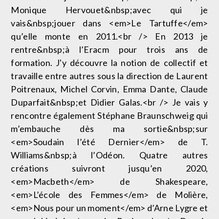
Monique Hervouet&nbsp;avec qui je
vais&nbsp;jouer dans <em>Le Tartuffe</em>
qu’elle monte en 2011.<br /> En 2013 je
rentre&nbsp;à l’Eracm pour trois ans de
formation. J'y découvre la notion de collectif et
travaille entre autres sous la direction de Laurent
Poitrenaux, Michel Corvin, Emma Dante, Claude
Duparfait&nbsp;et Didier Galas.<br /> Je vais y
rencontre également Stéphane Braunschweig qui
m’embauche dès ma sortie&nbsp;sur
<em>Soudain l’été Dernier</em> de T.
Williams&nbsp;à l’Odéon. Quatre autres
créations suivront jusqu’en 2020,
<em>Macbeth</em> de Shakespeare,
<em>L’école des Femmes</em> de Molière,
<em>Nous pour un moment</em> d’Arne Lygre et