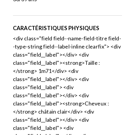
CARACTÉRISTIQUES PHYSIQUES
<div class="field field--name-field-titre field-
-type-string field--label-inline clearfix"> <div
class="field__label"></div> <div
class="field__label"><strong>Taille :
</strong> 1m71</div> <div
class="field__label"></div> <div
class="field__label"> <div
class="field__label"></div> <div
class="field__label"><strong>Cheveux :
</strong> châtain clair</div> <div
class="field__label"></div> <div
class="field__label"> <div