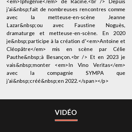
<em>Iphigénie</em> de Racine.<br /> Depuis
j'ai&nbsp;fait de nombreuses rencontres comme
avec la metteuse-en-scène Jeanne
Lazar&nbsp;ou avec Faustine Noguès,
dramaturge et metteuse-en-scène. En 2020
je&nbsp;participe à la création d’<em>Antoine et
Cléopâtre</em> mis en scène par Célie
Pauthe&nbsp;à Besançon.<br /> Et en 2023 je
vais&nbsp;monter <em>In Vino Veritas</em>
avec la compagnie SYMPA que
j'ai&nbsp;créé&nbsp;en 2022.</span></p>
VIDÉO