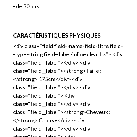
- de 30 ans
CARACTÉRISTIQUES PHYSIQUES
<div class="field field--name-field-titre field-
-type-string field--label-inline clearfix"> <div
class="field__label"></div> <div
class="field__label"><strong>Taille :
</strong> 175cm</div> <div
class="field__label"></div> <div
class="field__label"> <div
class="field__label"></div> <div
class="field__label"><strong>Cheveux :
</strong> Chauve</div> <div
class="field__label"></div> <div
class="field__label"> <div