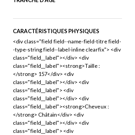
TRANCHE D'ÂGE
CARACTÉRISTIQUES PHYSIQUES
<div class="field field--name-field-titre field-
-type-string field--label-inline clearfix"> <div
class="field__label"></div> <div
class="field__label"><strong>Taille :
</strong> 157</div> <div
class="field__label"></div> <div
class="field__label"> <div
class="field__label"></div> <div
class="field__label"><strong>Cheveux :
</strong> Châtain</div> <div
class="field__label"></div> <div
class="field__label"> <div