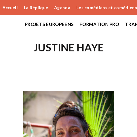
Accueil
La Réplique
Agenda
Les comédiens et comédien
PROJETS EUROPÉENS
FORMATION PRO
TRAN
JUSTINE HAYE