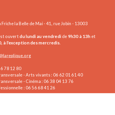
a Friche la Belle de Mai - 41, rue Jobin - 13003
est ouvert
du lundi au vendredi
de
9h30 à 13h
et
, à l'exception des mercredis
.
@lareplique.org
26 78 12 80
ansversale - Arts vivants : 06 62 01 61 40
ansversale - Cinéma : 06 38 04 13 76
essionnelle : 06 56 68 41 26
Powered by What The Web