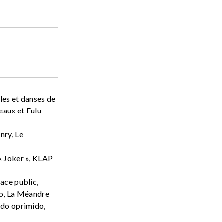
es et danses de
eaux et Fulu
nry, Le
« Joker », KLAP
ace public,
o, La Méandre
 do oprimido,