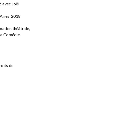
́ avec Joël
Aires, 2018
tion théâtrale,
la Comédie-
roits de