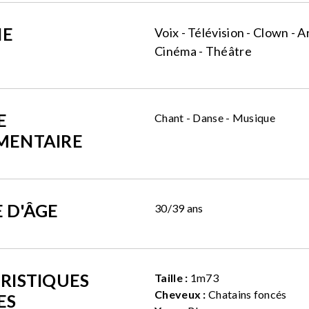
NE
Voix - Télévision - Clown - Ar
Cinéma - Théâtre
E
Chant - Danse - Musique
MENTAIRE
 D'ÂGE
30/39 ans
RISTIQUES
Taille :
1m73
Cheveux :
Chatains foncés
ES