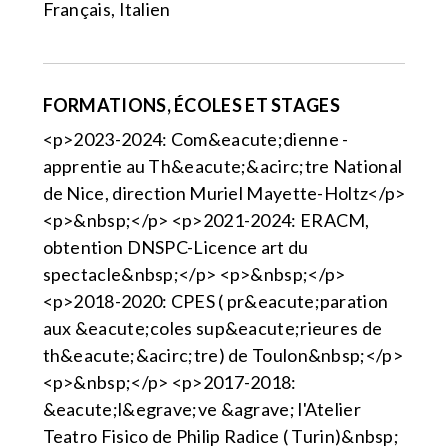
Français, Italien
FORMATIONS, ÉCOLES ET STAGES
<p>2023-2024: Com&eacute;dienne -
apprentie au Th&eacute;&acirc;tre National
de Nice, direction Muriel Mayette-Holtz</p>
<p>&nbsp;</p> <p>2021-2024: ERACM,
obtention DNSPC-Licence art du
spectacle&nbsp;</p> <p>&nbsp;</p>
<p>2018-2020: CPES ( pr&eacute;paration
aux &eacute;coles sup&eacute;rieures de
th&eacute;&acirc;tre) de Toulon&nbsp;</p>
<p>&nbsp;</p> <p>2017-2018:
&eacute;l&egrave;ve &agrave; l'Atelier
Teatro Fisico de Philip Radice ( Turin)&nbsp;