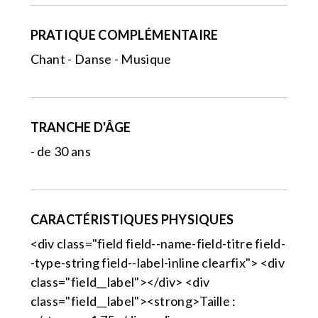
PRATIQUE COMPLÉMENTAIRE
Chant - Danse - Musique
TRANCHE D'ÂGE
- de 30 ans
CARACTÉRISTIQUES PHYSIQUES
<div class="field field--name-field-titre field-
-type-string field--label-inline clearfix"> <div
class="field__label"></div> <div
class="field__label"><strong>Taille :