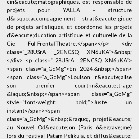
cin&eacute;matographiques, est responsable de
projets pour YALLA - structure
d&rsquo;accompagnement strat&eacute;gique
de projets artistiques, et coordonne les projets
d'&eacute;ducation artistique et culturelle de la
Cie FullFrontalTheatre.</span></p> <div
class="_28USrA _2ENCSQ XN6uKA">&nbsp;
</div> <p class="_28USrA _2ENCSQ XN6uKA">
<span class="a_GcMg">En 2024,&nbsp;</span>
<span class="a_GcMg">Louison r&eacute;alise
son premier court-m&eacute;trage
&laquo;&nbsp;</span><span class="a_GcMg"
style="font-weight: bold;">Juste un
instant</span><span
class="a_GcMg">&nbsp;&raquo;, projet&eacute;
au Nouvel Od&eacute;on (Paris 6&egrave;me)
lors du festival Patam Pelikula, et diffus&eacute;