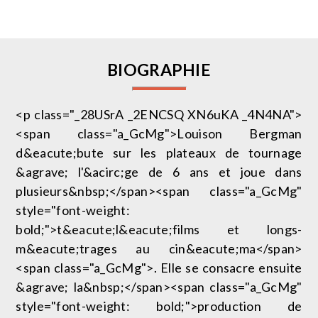
BIOGRAPHIE
<p class="_28USrA _2ENCSQ XN6uKA _4N4NA">
<span class="a_GcMg">Louison Bergman
d&eacute;bute sur les plateaux de tournage
&agrave; l'&acirc;ge de 6 ans et joue dans
plusieurs&nbsp;</span><span class="a_GcMg"
style="font-weight:
bold;">t&eacute;l&eacute;films et longs-
m&eacute;trages au cin&eacute;ma</span>
<span class="a_GcMg">. Elle se consacre ensuite
&agrave; la&nbsp;</span><span class="a_GcMg"
style="font-weight: bold;">production de