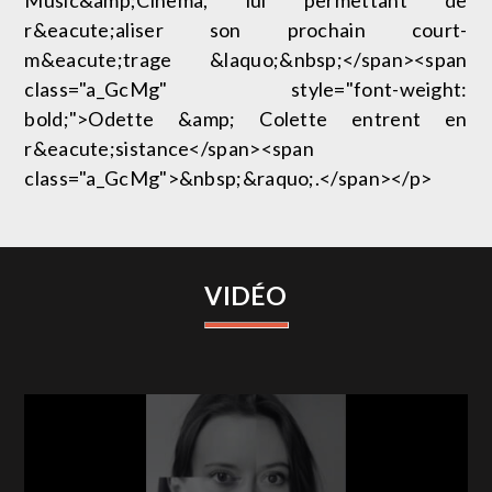
r&eacute;aliser son prochain court-
m&eacute;trage &laquo;&nbsp;</span><span
class="a_GcMg" style="font-weight:
bold;">Odette &amp; Colette entrent en
r&eacute;sistance</span><span
class="a_GcMg">&nbsp;&raquo;.</span></p>
VIDÉO