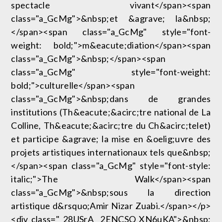
spectacle vivant</span><span
class="a_GcMg">&nbsp;et &agrave; la&nbsp;
</span><span class="a_GcMg" style="font-
weight: bold;">m&eacute;diation</span><span
class="a_GcMg">&nbsp;</span><span
class="a_GcMg" style="font-weight:
bold;">culturelle</span><span
class="a_GcMg">&nbsp;dans de grandes
institutions (Th&eacute;&acirc;tre national de La
Colline, Th&eacute;&acirc;tre du Ch&acirc;telet)
et participe &agrave; la mise en &oelig;uvre des
projets artistiques internationaux tels que&nbsp;
</span><span class="a_GcMg" style="font-style:
italic;">The Walk</span><span
class="a_GcMg">&nbsp;sous la direction
artistique d&rsquo;Amir Nizar Zuabi.</span></p>
<div class="_28USrA _2ENCSQ XN6uKA">&nbsp;