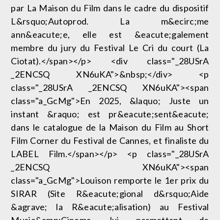
par La Maison du Film dans le cadre du dispositif
L&rsquo;Autoprod. La m&ecirc;me
ann&eacute;e, elle est &eacute;galement
membre du jury du Festival Le Cri du court (La
Ciotat).</span></p> <div class="_28USrA
_2ENCSQ XN6uKA">&nbsp;</div> <p
class="_28USrA _2ENCSQ XN6uKA"><span
class="a_GcMg">En 2025, &laquo; Juste un
instant &raquo; est pr&eacute;sent&eacute;
dans le catalogue de la Maison du Film au Short
Film Corner du Festival de Cannes, et finaliste du
LABEL Film.</span></p> <p class="_28USrA
_2ENCSQ XN6uKA"><span
class="a_GcMg">Louison remporte le 1er prix du
SIRAR (Site R&eacute;gional d&rsquo;Aide
&agrave; la R&eacute;alisation) au Festival
Music&amp;Cinema, lui permettant de