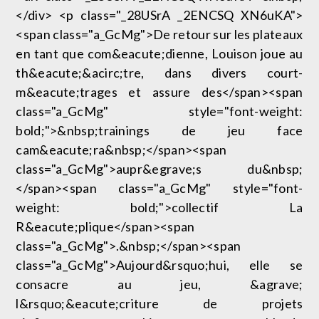
</div> <p class="_28USrA _2ENCSQ XN6uKA">
<span class="a_GcMg">De retour sur les plateaux
en tant que com&eacute;dienne, Louison joue au
th&eacute;&acirc;tre, dans divers court-
m&eacute;trages et assure des</span><span
class="a_GcMg" style="font-weight:
bold;">&nbsp;trainings de jeu face
cam&eacute;ra&nbsp;</span><span
class="a_GcMg">aupr&egrave;s du&nbsp;
</span><span class="a_GcMg" style="font-
weight: bold;">collectif La
R&eacute;plique</span><span
class="a_GcMg">.&nbsp;</span><span
class="a_GcMg">Aujourd&rsquo;hui, elle se
consacre au jeu, &agrave;
l&rsquo;&eacute;criture de projets