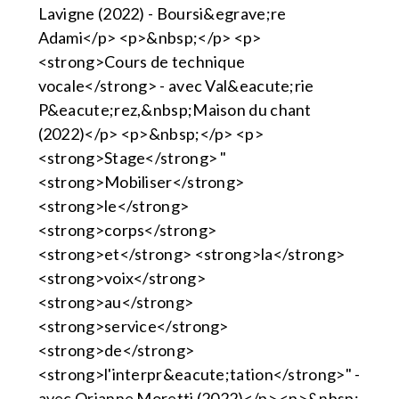
Lavigne (2022) - Boursi&egrave;re
Adami</p> <p>&nbsp;</p> <p>
<strong>Cours de technique
vocale</strong> - avec Val&eacute;rie
P&eacute;rez,&nbsp;Maison du chant
(2022)</p> <p>&nbsp;</p> <p>
<strong>Stage</strong> "
<strong>Mobiliser</strong>
<strong>le</strong>
<strong>corps</strong>
<strong>et</strong> <strong>la</strong>
<strong>voix</strong>
<strong>au</strong>
<strong>service</strong>
<strong>de</strong>
<strong>l'interpr&eacute;tation</strong>" -
avec Orianne Moretti (2022)</p> <p>&nbsp;