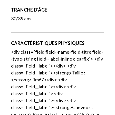
TRANCHE D'ÂGE
30/39 ans
CARACTÉRISTIQUES PHYSIQUES
<div class="field field--name-field-titre field-
-type-string field--label-inline clearfix"> <div
class="field__label"></div> <div
class="field__label"><strong>Taille :
</strong> 1m67</div> <div
class="field__label"></div> <div
class="field__label"> <div
class="field__label"></div> <div
class="field__label"><strong>Cheveux :
</strong> Bouclé chatain foncé</div> <div