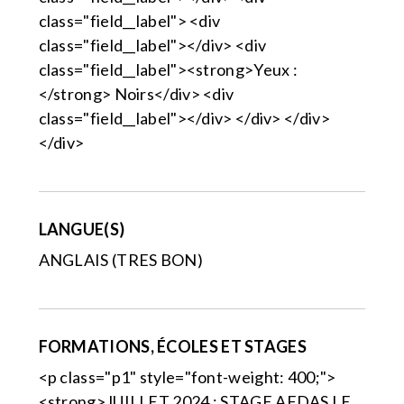
class="field__label"> <div
class="field__label"></div> <div
class="field__label"><strong>Yeux :
</strong> Noirs</div> <div
class="field__label"></div> </div> </div>
</div>
LANGUE(S)
ANGLAIS (TRES BON)
FORMATIONS, ÉCOLES ET STAGES
<p class="p1" style="font-weight: 400;">
<strong>JUILLET 2024 : STAGE AFDAS LE