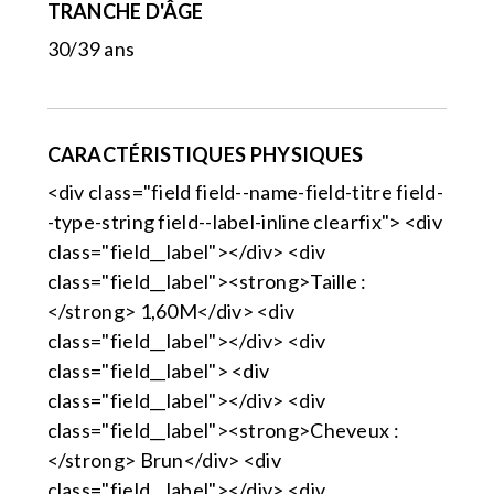
TRANCHE D'ÂGE
30/39 ans
CARACTÉRISTIQUES PHYSIQUES
<div class="field field--name-field-titre field-
-type-string field--label-inline clearfix"> <div
class="field__label"></div> <div
class="field__label"><strong>Taille :
</strong> 1,60M</div> <div
class="field__label"></div> <div
class="field__label"> <div
class="field__label"></div> <div
class="field__label"><strong>Cheveux :
</strong> Brun</div> <div
class="field__label"></div> <div