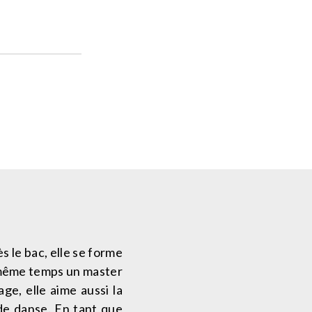
 le bac, elle se forme
n même temps un master
ge, elle aime aussi la
de danse. En tant que