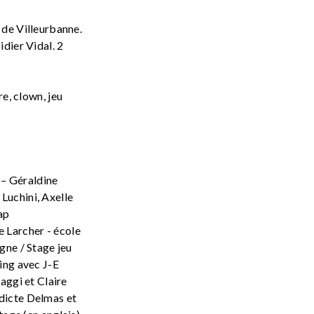
 de Villeurbanne.
dier Vidal. 2
re, clown, jeu
s –
Géraldine
uchini, Axelle
ap
 Larcher - école
gne / Stage jeu
ing avec J-E
aggi et Claire
dicte Delmas et