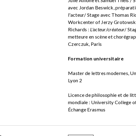
Julie Allione et Samuel Theis /
S
avec Jordan Beswick, préparat
l'acteur/
Stage avec Thomas Ri
Workcenter of Jerzy Grotowsk
Ric
hards :
L'acteur/créateur
/
Sta
metteure en scène et chorégrap
Czerczuk, Paris
Formation universitaire
Master de lettres modernes, Un
Lyon 2
Licence de philosophie et de lit
mondiale : University College o
Échange Erasmus