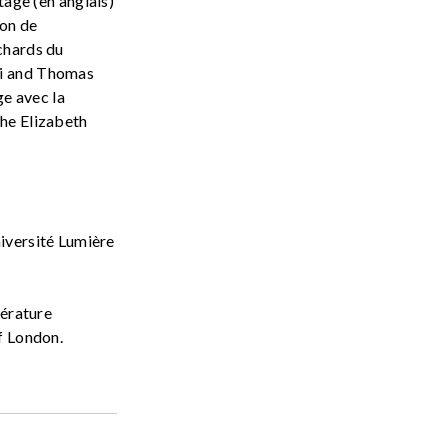
tage (en anglais)
ion de
chards du
i and Thomas
ge avec la
he Elizabeth
iversité Lumière
térature
f London.