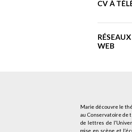
CV À TÉ
RÉSEAUX 
WEB
Marie découvre le théâ
au Conservatoire de t
de lettres de l’Unive
mise en scène et l’é