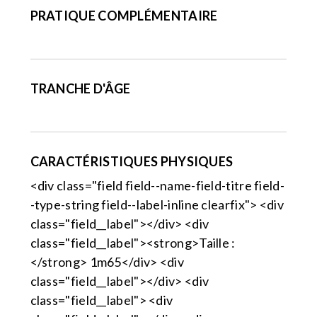
PRATIQUE COMPLÉMENTAIRE
TRANCHE D'ÂGE
CARACTÉRISTIQUES PHYSIQUES
<div class="field field--name-field-titre field-
-type-string field--label-inline clearfix"> <div
class="field__label"></div> <div
class="field__label"><strong>Taille :
</strong> 1m65</div> <div
class="field__label"></div> <div
class="field__label"> <div