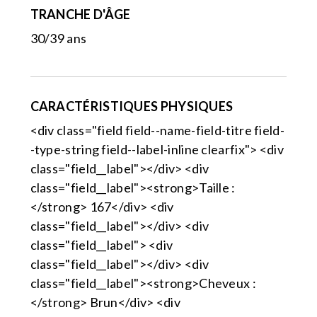
TRANCHE D'ÂGE
30/39 ans
CARACTÉRISTIQUES PHYSIQUES
<div class="field field--name-field-titre field-
-type-string field--label-inline clearfix"> <div
class="field__label"></div> <div
class="field__label"><strong>Taille :
</strong> 167</div> <div
class="field__label"></div> <div
class="field__label"> <div
class="field__label"></div> <div
class="field__label"><strong>Cheveux :
</strong> Brun</div> <div