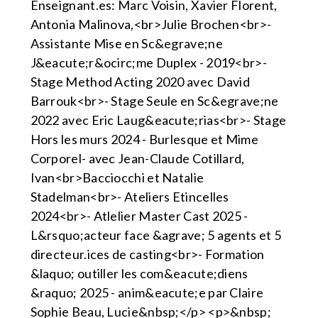
Enseignant.es: Marc Voisin, Xavier Florent,
Antonia Malinova,<br>Julie Brochen<br>-
Assistante Mise en Sc&egrave;ne
J&eacute;r&ocirc;me Duplex - 2019<br>-
Stage Method Acting 2020 avec David
Barrouk<br>- Stage Seule en Sc&egrave;ne
2022 avec Eric Laug&eacute;rias<br>- Stage
Hors les murs 2024 - Burlesque et Mime
Corporel- avec Jean-Claude Cotillard,
Ivan<br>Bacciocchi et Natalie
Stadelman<br>- Ateliers Etincelles
2024<br>- Atlelier Master Cast 2025 -
L&rsquo;acteur face &agrave; 5 agents et 5
directeur.ices de casting<br>- Formation
&laquo; outiller les com&eacute;diens
&raquo; 2025 - anim&eacute;e par Claire
Sophie Beau, Lucie&nbsp;</p> <p>&nbsp;