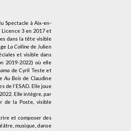
du Spectacle à Aix-en-
a Licence 3 en 2017 et
s dans la tête visible
rage
La Colline
de Julien
iales et visible dans
ion 2019-2022) où elle
rama
de Cyril Teste et
ne
Au Bois
de Claudine
s de l’ESAD. Elle joue
022. Elle intègre, par
 de la Poste, visible
écrire et composer des
héâtre, musique, danse