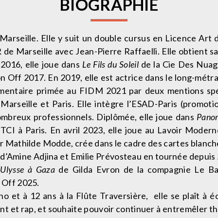
BIOGRAPHIE
Marseille. Elle y suit un double cursus en Licence Art 
e Marseille avec Jean-Pierre Raffaelli. Elle obtient s
2016, elle joue dans
Le Fils du Soleil
de la Cie Des Nuage
 Off 2017. En 2019, elle est actrice dans le long-mét
umentaire primée au FIDM 2021 par deux mentions spéc
 Marseille et Paris. Elle intègre l’ESAD-Paris (promot
nombreux professionnels. Diplômée, elle joue dans
Pano
TCI à Paris. En avril 2023, elle joue au Lavoir Moder
r Mathilde Modde, crée dans le cadre des cartes blanche
s
d’Amine Adjina et Emilie Prévosteau en tournée depuis 2
,
Ulysse à Gaza
de Gilda Evron de la compagnie Le Bar
 Off 2025.
ano et à 12 ans à la Flûte Traversière, elle se plaît à 
t et rap, et souhaite pouvoir continuer à entremêler t