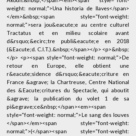
Akoun.&nbsp;</span><em><span style="font-
weight: normal;">Una historia de llaves</span>
</em>&nbsp;<span style="font-weight:
normal;">sera jou&eacute;e au centre culturel
Tractatus et en milieu scolaire avant
d&rsquo;&ecirc;tre publi&eacute;e en 2018
(&Eacute;d. C.I.T.).&nbsp;</span></p> <p>&nbsp;
</p> <p><span style="font-weight: normal;">De
retour en Europe, elle obtient une
r&eacute;sidence d&rsquo;&eacute;criture en
France &agrave; la Chartreuse, Centre National
des &Eacute;critures du Spectacle, qui aboutit
&agrave; la publication du volet 1 de sa
pi&egrave;ce&nbsp;</span><em><span
style="font-weight: normal;">Le sang des louves
</span></em><span style="font-weight:
normal;">(</span><span style="font-weight: