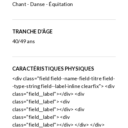
Chant - Danse - Équitation
TRANCHE D'ÂGE
40/49 ans
CARACTÉRISTIQUES PHYSIQUES
<div class="field field--name-field-titre field-
-type-string field--label-inline clearfix"> <div
class="field__label"></div> <div
class="field__label"> <div
class="field__label"></div> <div
class="field__label"> <div
class="field__label"></div> </div> </div>