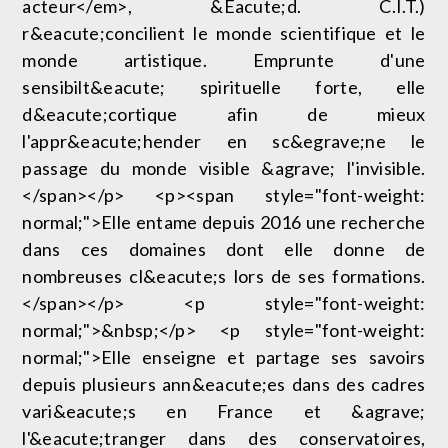
acteur</em>, &Eacute;d. C.I.T.)
r&eacute;concilient le monde scientifique et le
monde artistique. Emprunte d'une
sensibilt&eacute; spirituelle forte, elle
d&eacute;cortique afin de mieux
l'appr&eacute;hender en sc&egrave;ne le
passage du monde visible &agrave; l'invisible.
</span></p> <p><span style="font-weight:
normal;">Elle entame depuis 2016 une recherche
dans ces domaines dont elle donne de
nombreuses cl&eacute;s lors de ses formations.
</span></p> <p style="font-weight:
normal;">&nbsp;</p> <p style="font-weight:
normal;">Elle enseigne et partage ses savoirs
depuis plusieurs ann&eacute;es dans des cadres
vari&eacute;s en France et &agrave;
l'&eacute;tranger dans des conservatoires,