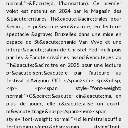
normal;">&Eacute;d. L'harmattan). Ce premier
volet est retenu en 2024 par le Magasin des
&Eacute;critures Th&eacute;&acirc;trales pour
&ecirc;tre pr&eacute;sent&eacute; en lecture-
spectacle &agrave; Bruxelles dans une mise en
espace de St&eacute;phanie Van Vyve et une
interpr&eacute;tation de Christel Pedrinelli puis
par les &Eacute;crivain.es associ&eacute;.es au
Th&eacute;&acirc;tre en 2025 pour une lecture
pr&eacute;sent&eacute;e par l'auteure au
festival d'Avignon Off. </span></p> <p>&nbsp;
</p> <p><span style="font-weight:
normal;">C&ocirc;t&eacute; cin&eacute;ma, en
plus de jouer, elle r&eacute;alise un court-
m&eacute;trage&nbsp;</span><em><span
style="font-weight: normal;">Ici le mistral souffle
fort</span></em>&nbsp;<span style="font-