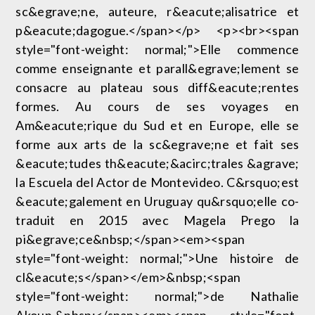
sc&egrave;ne, auteure, r&eacute;alisatrice et
p&eacute;dagogue.</span></p> <p><br><span
style="font-weight: normal;">Elle commence
comme enseignante et parall&egrave;lement se
consacre au plateau sous diff&eacute;rentes
formes. Au cours de ses voyages en
Am&eacute;rique du Sud et en Europe, elle se
forme aux arts de la sc&egrave;ne et fait ses
&eacute;tudes th&eacute;&acirc;trales &agrave;
la Escuela del Actor de Montevideo. C&rsquo;est
&eacute;galement en Uruguay qu&rsquo;elle co-
traduit en 2015 avec Magela Prego la
pi&egrave;ce&nbsp;</span><em><span
style="font-weight: normal;">Une histoire de
cl&eacute;s</span></em>&nbsp;<span
style="font-weight: normal;">de Nathalie