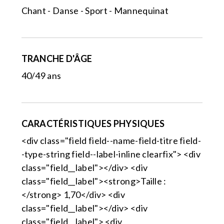
Chant - Danse - Sport - Mannequinat
TRANCHE D'ÂGE
40/49 ans
CARACTÉRISTIQUES PHYSIQUES
<div class="field field--name-field-titre field-
-type-string field--label-inline clearfix"> <div
class="field__label"></div> <div
class="field__label"><strong>Taille :
</strong> 1,70</div> <div
class="field__label"></div> <div
class="field__label"> <div