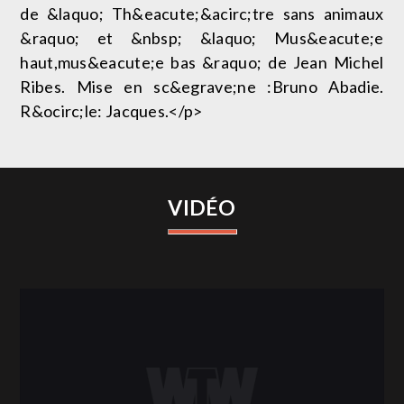
de &laquo; Th&eacute;&acirc;tre sans animaux
&raquo; et &nbsp; &laquo; Mus&eacute;e
haut,mus&eacute;e bas &raquo; de Jean Michel
Ribes. Mise en sc&egrave;ne :Bruno Abadie.
R&ocirc;le: Jacques.</p>
VIDÉO