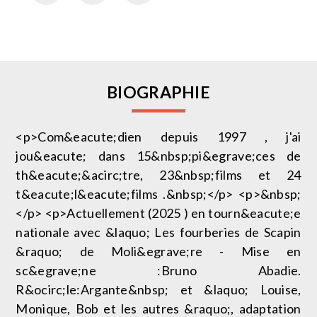
BIOGRAPHIE
<p>Com&eacute;dien depuis 1997 , j'ai
jou&eacute; dans 15&nbsp;pi&egrave;ces de
th&eacute;&acirc;tre, 23&nbsp;films et 24
t&eacute;l&eacute;films .&nbsp;</p> <p>&nbsp;
</p> <p>Actuellement (2025 ) en tourn&eacute;e
nationale avec &laquo; Les fourberies de Scapin
&raquo; de Moli&egrave;re - Mise en
sc&egrave;ne :Bruno Abadie.
R&ocirc;le:Argante&nbsp; et &laquo; Louise,
Monique, Bob et les autres &raquo;, adaptation