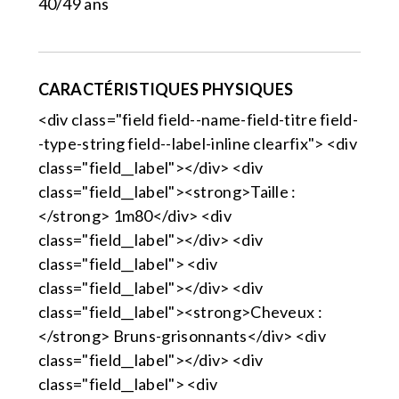
40/49 ans
CARACTÉRISTIQUES PHYSIQUES
<div class="field field--name-field-titre field-
-type-string field--label-inline clearfix"> <div
class="field__label"></div> <div
class="field__label"><strong>Taille :
</strong> 1m80</div> <div
class="field__label"></div> <div
class="field__label"> <div
class="field__label"></div> <div
class="field__label"><strong>Cheveux :
</strong> Bruns-grisonnants</div> <div
class="field__label"></div> <div
class="field__label"> <div