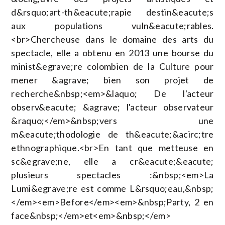
d&rsquo;art-th&eacute;rapie destin&eacute;s
aux populations vuln&eacute;rables.
<br>Chercheuse dans le domaine des arts du
spectacle, elle a obtenu en 2013 une bourse du
minist&egrave;re colombien de la Culture pour
mener &agrave; bien son projet de
recherche&nbsp;<em>&laquo; De l'acteur
observ&eacute; &agrave; l'acteur observateur
&raquo;</em>&nbsp;vers une
m&eacute;thodologie de th&eacute;&acirc;tre
ethnographique.<br>En tant que metteuse en
sc&egrave;ne, elle a cr&eacute;&eacute;
plusieurs spectacles :&nbsp;<em>La
Lumi&egrave;re est comme L&rsquo;eau,&nbsp;
</em><em>Before</em><em>&nbsp;Party, 2 en
face&nbsp;</em>et<em>&nbsp;</em>