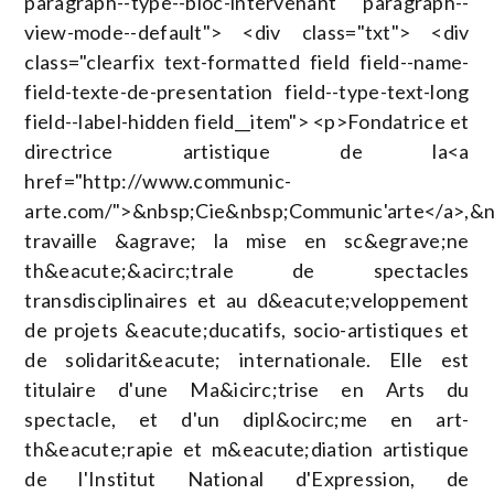
paragraph--type--bloc-intervenant paragraph--
view-mode--default"> <div class="txt"> <div
class="clearfix text-formatted field field--name-
field-texte-de-presentation field--type-text-long
field--label-hidden field__item"> <p>Fondatrice et
directrice artistique de la<a
href="http://www.communic-
arte.com/">&nbsp;Cie&nbsp;Communic'arte</a>,&n
travaille &agrave; la mise en sc&egrave;ne
th&eacute;&acirc;trale de spectacles
transdisciplinaires et au d&eacute;veloppement
de projets &eacute;ducatifs, socio-artistiques et
de solidarit&eacute; internationale. Elle est
titulaire d'une Ma&icirc;trise en Arts du
spectacle, et d'un dipl&ocirc;me en art-
th&eacute;rapie et m&eacute;diation artistique
de l'Institut National d'Expression, de