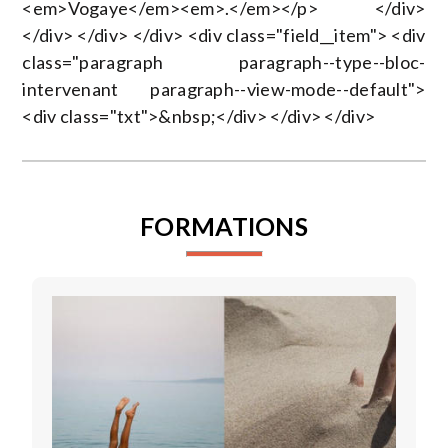
<em>Vogaye</em><em>.</em></p> </div>
</div> </div> </div> <div class="field__item"> <div
class="paragraph paragraph--type--bloc-
intervenant paragraph--view-mode--default">
<div class="txt">&nbsp;</div> </div> </div>
FORMATIONS