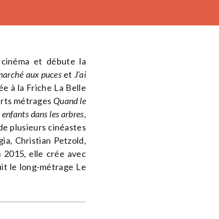
 cinéma et débute la
marché aux puces
et
J’ai
́e à la Friche La Belle
urts métrages
Quand le
 enfants dans les arbres
,
 de plusieurs cinéastes
ia, Christian Petzold,
2015, elle crée avec
uit le long-métrage Le