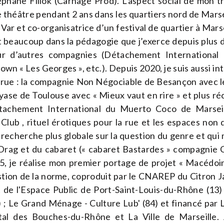
phane Fillok (Carnage Prod). L’aspect social de mon tr
 théâtre pendant 2 ans dans les quartiers nord de Marsei
Var et co-organisatrice d’un festival de quartier à Marse
 beaucoup dans la pédagogie que j’exerce depuis plus d
ur d’autres compagnies (Détachement Internationa
lown « Les Georges », etc.). Depuis 2020, je suis aussi i
 rue : la compagnie Non Négociable de Besançon avec l
yase de Toulouse avec « Mieux vaut en rire » et plus 
tachement International du Muerto Coco de Marseil
lub , rituel érotiques pour la rue et les espaces non 
recherche plus globale sur la question du genre et qui
u Drag et du cabaret (« cabaret Bastardes » compagnie
5, je réalise mon premier portage de projet « Macédoin
estion de la norme, coproduit par le CNAREP du Citron 
 de l'Espace Public de Port-Saint-Louis-du-Rhône (13) 
 ; Le Grand Ménage - Culture Lub' (84) et financé par 
al des Bouches-du-Rhône et La Ville de Marseille.