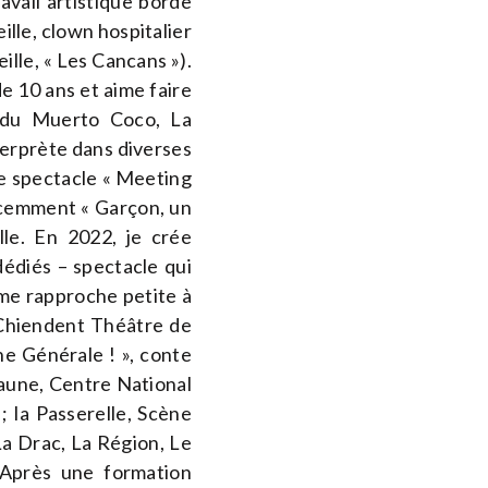
avail artistique borde
lle, clown hospitalier
ille, « Les Cancans »).
e 10 ans et aime faire
l du Muerto Coco, La
nterprète dans diverses
e spectacle « Meeting
récemment « Garçon, un
le. En 2022, je crée
dédiés – spectacle qui
 me rapproche petite à
 Chiendent Théâtre de
e Générale ! », conte
Jaune, Centre National
; la Passerelle, Scène
La Drac, La Région, Le
 Après une formation