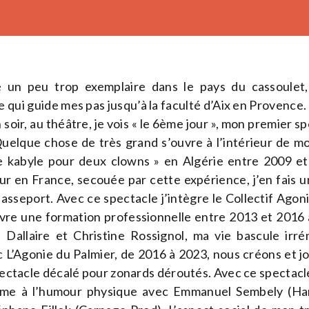
é un peu trop exemplaire dans le pays du cassoulet,
 qui guide mes pas jusqu’à la faculté d’Aix en Provence.
 soir, au théâtre, je vois « le 6ème jour », mon premier 
elque chose de très grand s’ouvre à l’intérieur de moi
e kabyle pour deux clowns » en Algérie entre 2009 e
 en France, secouée par cette expérience, j’en fais un
asseport. Avec ce spectacle j’intègre le Collectif Agon
uivre une formation professionnelle entre 2013 et 2016
 Dallaire et Christine Rossignol, ma vie bascule irr
 L’Agonie du Palmier, de 2016 à 2023, nous créons et j
spectacle décalé pour zonards déroutés. Avec ce spectacle,
rme à l’humour physique avec Emmanuel Sembely (Han