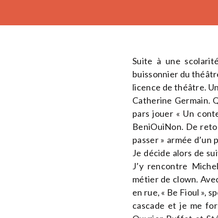
Suite à une scolarit
buissonnier du théâtre
licence de théâtre. Un
Catherine Germain. Qu
pars jouer « Un cont
BeniOuiNon. De retour
passer » armée d’un p
Je décide alors de s
J’y rencontre Michel
métier de clown. Avec
en rue, « Be Fioul », 
cascade et je me fo