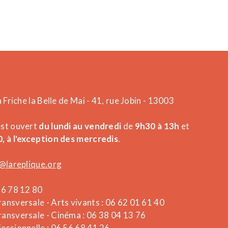
a Friche la Belle de Mai - 41, rue Jobin - 13003
est ouvert
du lundi au vendredi
de
9h30 à 13h
et
, à l'exception des mercredis
.
@lareplique.org
26 78 12 80
ansversale - Arts vivants : 06 62 01 61 40
ansversale - Cinéma : 06 38 04 13 76
essionnelle : 06 56 68 41 26