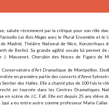
, saluée récemment par la critique pour son rôle dans
 Panisello
Les Rois Mages
avec le Plural Ensemble et le 
 de Madrid, Théâtre National de Nice, Konzerthaus de
beth de Berlin). Sa grande agilité vocale lui permet de
 de J. Massenet, Cherubin des Noces de Figaro de Moza
u Conservatoire d’Art Dramatique de Montpellier, Elod
t invitée en première partie des concerts d’Anne Sylvest
u Sentier des Halles. Elle a chanté plus de 100 fois le rôl
recht en tournée dans les Centres Dramatiques Nati
e en scène de J.C. Fall. Elle est depuis 25 ans élève
s (qui a eu entre-autre comme professeur Maria Callas à