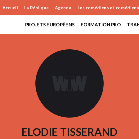
Accueil
La Réplique
Agenda
Les comédiens et comédien
PROJETS EUROPÉENS
FORMATION PRO
TRAN
ELODIE TISSERAND