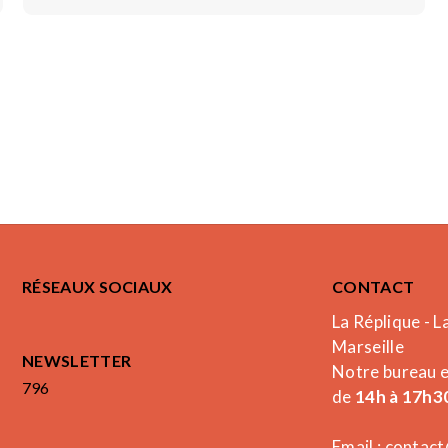
RÉSEAUX SOCIAUX
CONTACT
La Réplique - L
Marseille
NEWSLETTER
Notre bureau 
796
de
14h à 17h30
Email :
contact