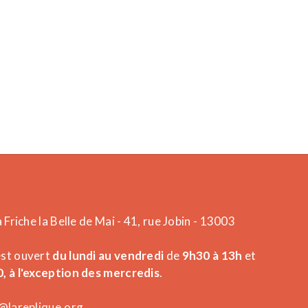
a Friche la Belle de Mai - 41, rue Jobin - 13003
est ouvert
du lundi au vendredi
de
9h30 à 13h
et
, à l'exception des mercredis
.
@lareplique.org