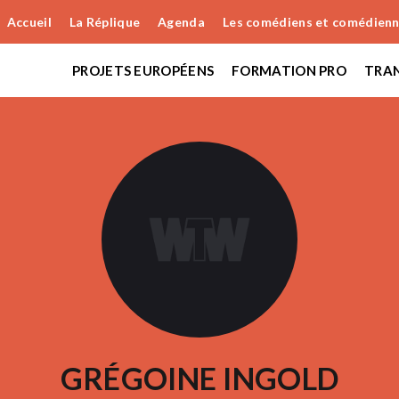
Accueil
La Réplique
Agenda
Les comédiens et comédien
PROJETS EUROPÉENS
FORMATION PRO
TRAN
GRÉGOINE INGOLD