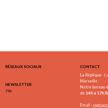
RÉSEAUX SOCIAUX
CONTACT
La Réplique - L
Marseille
NEWSLETTER
Notre bureau 
796
de
14h à 17h30
Email :
contact