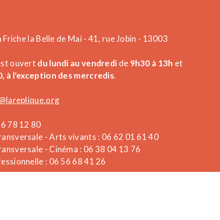
a Friche la Belle de Mai - 41, rue Jobin - 13003
est ouvert
du lundi au vendredi
de
9h30 à 13h
et
, à l'exception des mercredis
.
@lareplique.org
26 78 12 80
ansversale - Arts vivants : 06 62 01 61 40
ansversale - Cinéma : 06 38 04 13 76
essionnelle : 06 56 68 41 26
Powered by What The Web