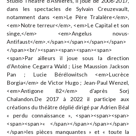
Studio Théâtre d’Asnières, il joue de 2006-2017,
dans les spectacles de Sylvain Creuzevault,
notamment dans <em>Le Père Tralalère</em>,
<em>Notre terreur</em>, <em>Le Capital et son
singe,</em> <em>Angelus novus-
Antifaust</em>.</span></span></span></span>
</span><br/><span><span><span><span>
<span>Par ailleurs il joue sous la direction
d’Antoine Cegarra Wald ; Lise Maussion Jackson
Pan ; Lucie Bérélowitsch <em>Lucrèce
Borgia</em> de Victor Hugo ; Jean-Paul Wenzel,
<em>Antigone 82</em> d'après Sorj
Chalandon.De 2017 à 2022 il participe aux
créations du théâtre déplié dirigé par Adrien Béal
« perdu connaissance », <span><span><span>
<span><span>« </span></span></span></span>
</span>les pièces manquantes » et « toute la