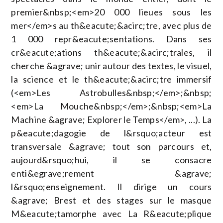
premier&nbsp;<em>20 000 lieues sous les
mer</em>s au th&eacute;&acirc;tre, avec plus de
1 000 repr&eacute;sentations. Dans ses
cr&eacute;ations th&eacute;&acirc;trales, il
cherche &agrave; unir autour des textes, le visuel,
la science et le th&eacute;&acirc;tre immersif
(<em>Les Astrobulles&nbsp;</em>;&nbsp;
<em>La Mouche&nbsp;</em>;&nbsp;<em>La
Machine &agrave; Explorer le Temps</em>, ...). La
p&eacute;dagogie de l&rsquo;acteur est
transversale &agrave; tout son parcours et,
aujourd&rsquo;hui, il se consacre
enti&egrave;rement &agrave;
l&rsquo;enseignement. Il dirige un cours
&agrave; Brest et des stages sur le masque
M&eacute;tamorphe avec La R&eacute;plique