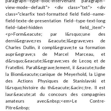
paragraph--type--bloc-intervenant paragraph--
view-mode--default"> <div class="txt"> <div
class="clearfix text-formatted field field--name-
field-texte-de-presentation field--type-text-long
field--label-hidden field__item">
<p>Form&eacute; par l&rsquo;une des
derni&egrave;res &eacute;l&egrave;ves de
Charles Dullin, il compl&egrave;te sa formation
aupr&egrave;s de Marcel Marceau, et
d&rsquo;&eacute;l&egrave;ves de Lecoq et de
Fratellini. Parall&egrave;lement, il &eacute;tudie
la Biom&eacute;canique de Meyerhold, la Ligne
des Actions Physiques de Stanislavski et
l&rsquo;histoire du th&eacute;&acirc;tre. Il est
laur&eacute;at du concours des compagnies
amateurs avec&nbsp;<em>Le Contre-
Pitre&nbsp;