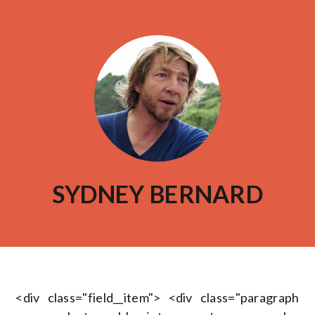
SYDNEY BERNARD
<div class="field__item"> <div class="paragraph