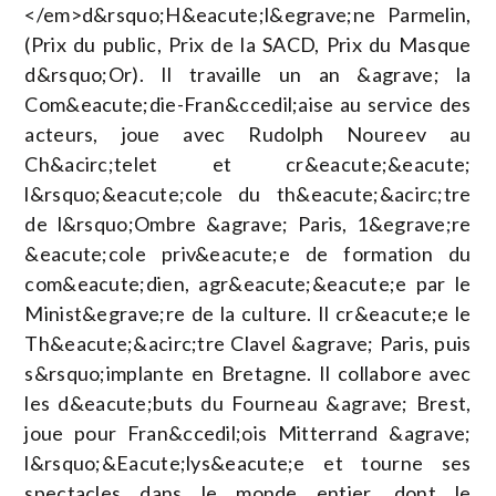
</em>d&rsquo;H&eacute;l&egrave;ne Parmelin,
(Prix du public, Prix de la SACD, Prix du Masque
d&rsquo;Or). Il travaille un an &agrave; la
Com&eacute;die-Fran&ccedil;aise au service des
acteurs, joue avec Rudolph Noureev au
Ch&acirc;telet et cr&eacute;&eacute;
l&rsquo;&eacute;cole du th&eacute;&acirc;tre
de l&rsquo;Ombre &agrave; Paris, 1&egrave;re
&eacute;cole priv&eacute;e de formation du
com&eacute;dien, agr&eacute;&eacute;e par le
Minist&egrave;re de la culture. Il cr&eacute;e le
Th&eacute;&acirc;tre Clavel &agrave; Paris, puis
s&rsquo;implante en Bretagne. Il collabore avec
les d&eacute;buts du Fourneau &agrave; Brest,
joue pour Fran&ccedil;ois Mitterrand &agrave;
l&rsquo;&Eacute;lys&eacute;e et tourne ses
spectacles dans le monde entier, dont le