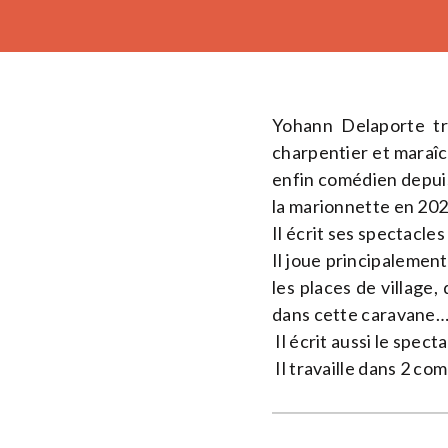
Yohann Delaporte tra
charpentier et maraîc
enfin comédien depuis
la marionnette en 202
Il écrit ses spectacles
Il joue principalemen
les places de village,
dans cette caravane… i
Il écrit aussi le spect
Il travaille dans 2 c