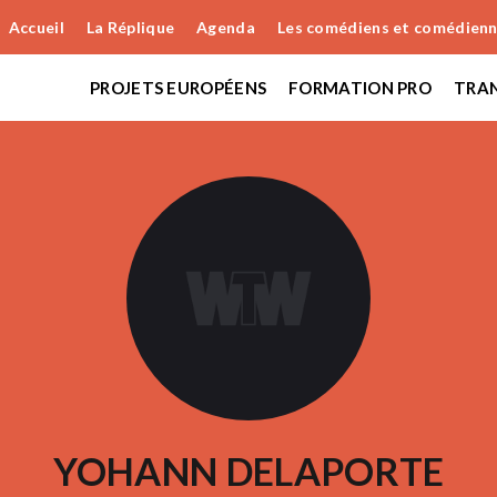
Accueil
La Réplique
Agenda
Les comédiens et comédien
PROJETS EUROPÉENS
FORMATION PRO
TRAN
YOHANN DELAPORTE