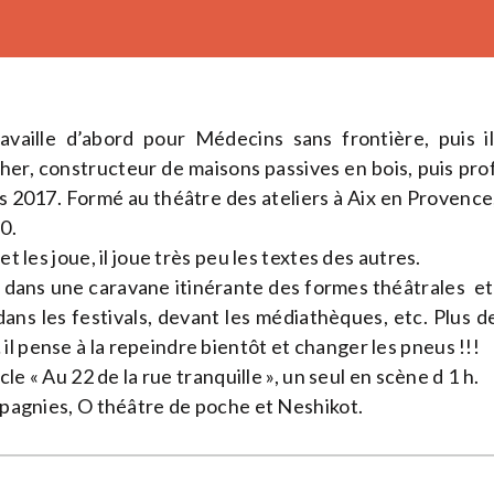
vaille d’abord pour Médecins sans frontière, puis il 
her, constructeur de maisons passives en bois, puis pro
 2017. Formé au théâtre des ateliers à Aix en Provence, 
0.
 et les joue, il joue très peu les textes des autres.
t dans une caravane itinérante des formes théâtrales et
 dans les festivals, devant les médiathèques, etc. Plus 
l pense à la repeindre bientôt et changer les pneus !!!
acle « Au 22 de la rue tranquille », un seul en scène d 1 h.
ompagnies, O théâtre de poche et Neshikot.