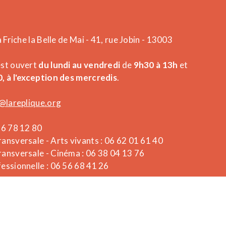
a Friche la Belle de Mai - 41, rue Jobin - 13003
est ouvert
du lundi au vendredi
de
9h30 à 13h
et
, à l'exception des mercredis
.
@lareplique.org
26 78 12 80
ansversale - Arts vivants : 06 62 01 61 40
ansversale - Cinéma : 06 38 04 13 76
essionnelle : 06 56 68 41 26
Powered by What The Web