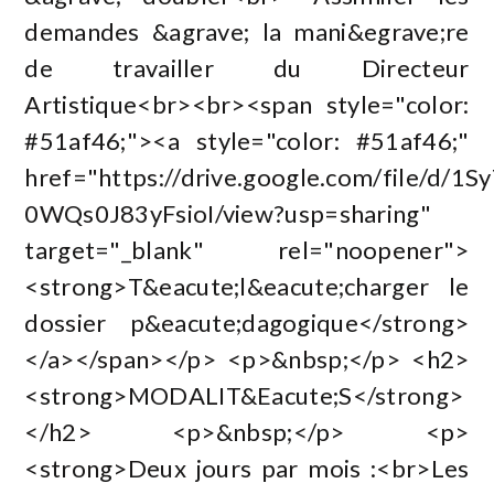
demandes &agrave; la mani&egrave;re
de travailler du Directeur
Artistique<br><br><span style="color:
#51af46;"><a style="color: #51af46;"
href="https://drive.google.com/file/d/
0WQs0J83yFsioI/view?usp=sharing"
target="_blank" rel="noopener">
<strong>T&eacute;l&eacute;charger le
dossier p&eacute;dagogique</strong>
</a></span></p> <p>&nbsp;</p> <h2>
<strong>MODALIT&Eacute;S</strong>
</h2> <p>&nbsp;</p> <p>
<strong>Deux jours par mois :<br>Les