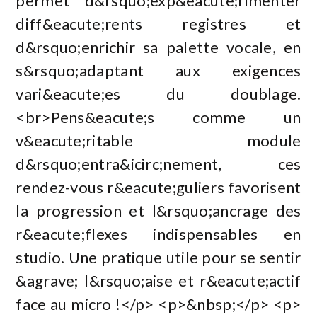
permet d&rsquo;exp&eacute;rimenter
diff&eacute;rents registres et
d&rsquo;enrichir sa palette vocale, en
s&rsquo;adaptant aux exigences
vari&eacute;es du doublage.
<br>Pens&eacute;s comme un
v&eacute;ritable module
d&rsquo;entra&icirc;nement, ces
rendez-vous r&eacute;guliers favorisent
la progression et l&rsquo;ancrage des
r&eacute;flexes indispensables en
studio. Une pratique utile pour se sentir
&agrave; l&rsquo;aise et r&eacute;actif
face au micro !</p> <p>&nbsp;</p> <p>