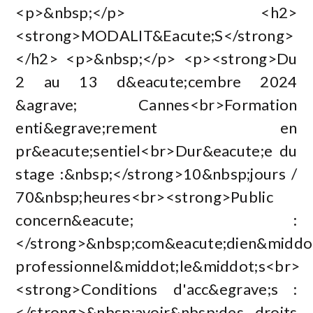
<p>&nbsp;</p> <h2>
<strong>MODALIT&Eacute;S</strong>
</h2> <p>&nbsp;</p> <p><strong>Du
2 au 13 d&eacute;cembre 2024
&agrave; Cannes<br>Formation
enti&egrave;rement en
pr&eacute;sentiel<br>Dur&eacute;e du
stage :&nbsp;</strong>10&nbsp;jours /
70&nbsp;heures<br><strong>Public
concern&eacute; :
</strong>&nbsp;com&eacute;dien&middo
professionnel&middot;le&middot;s<br>
<strong>Conditions d'acc&egrave;s :
</strong>&nbsp;avoir&nbsp;des droits