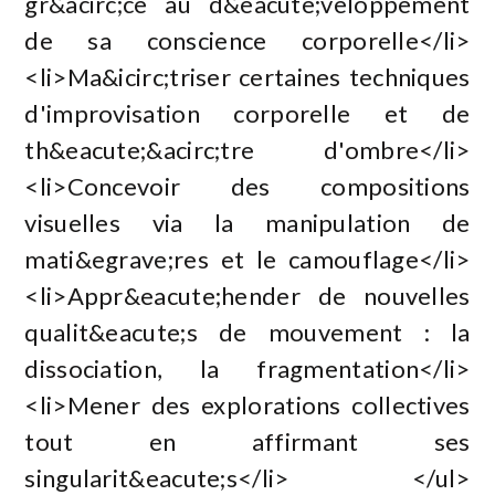
gr&acirc;ce au d&eacute;veloppement
de sa conscience corporelle</li>
<li>Ma&icirc;triser certaines techniques
d'improvisation corporelle et de
th&eacute;&acirc;tre d'ombre</li>
<li>Concevoir des compositions
visuelles via la manipulation de
mati&egrave;res et le camouflage</li>
<li>Appr&eacute;hender de nouvelles
qualit&eacute;s de mouvement : la
dissociation, la fragmentation</li>
<li>Mener des explorations collectives
tout en affirmant ses
singularit&eacute;s</li> </ul>