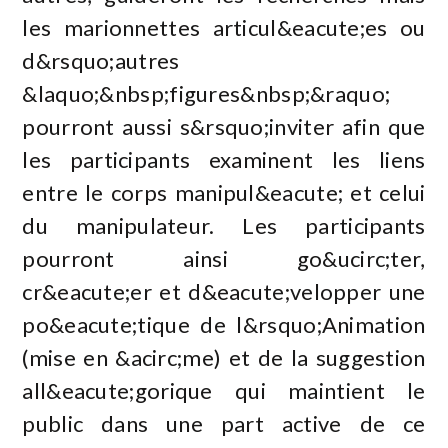
les marionnettes articul&eacute;es ou
d&rsquo;autres
&laquo;&nbsp;figures&nbsp;&raquo;
pourront aussi s&rsquo;inviter afin que
les participants examinent les liens
entre le corps manipul&eacute; et celui
du manipulateur. Les participants
pourront ainsi go&ucirc;ter,
cr&eacute;er et d&eacute;velopper une
po&eacute;tique de l&rsquo;Animation
(mise en &acirc;me) et de la suggestion
all&eacute;gorique qui maintient le
public dans une part active de ce