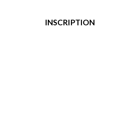
INSCRIPTION
Connectez-vous pour vous inscrire
PARTENAIRES
PROCHAINES ACTIVITÉS