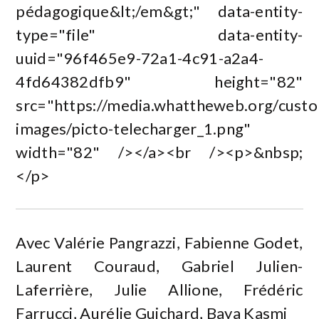
pédagogique&lt;/em&gt;" data-entity-
type="file" data-entity-
uuid="96f465e9-72a1-4c91-a2a4-
4fd64382dfb9" height="82"
src="https://media.whattheweb.org/custome
images/picto-telecharger_1.png"
width="82" /></a><br /><p>&nbsp;
</p>
Avec Valérie Pangrazzi, Fabienne Godet,
Laurent Couraud, Gabriel Julien-
Laferrière, Julie Allione, Frédéric
Farrucci, Aurélie Guichard, Baya Kasmi