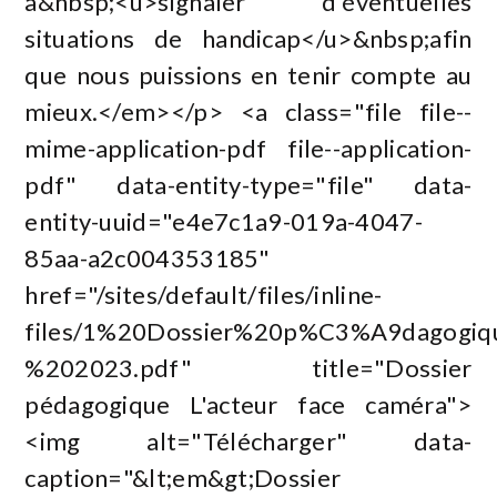
à&nbsp;<u>signaler d'éventuelles
situations de handicap</u>&nbsp;afin
que nous puissions en tenir compte au
mieux.</em></p> <a class="file file--
mime-application-pdf file--application-
pdf" data-entity-type="file" data-
entity-uuid="e4e7c1a9-019a-4047-
85aa-a2c004353185"
href="/sites/default/files/inline-
files/1%20Dossier%20p%C3%A9dagogi
%202023.pdf" title="Dossier
pédagogique L'acteur face caméra">
<img alt="Télécharger" data-
caption="&lt;em&gt;Dossier