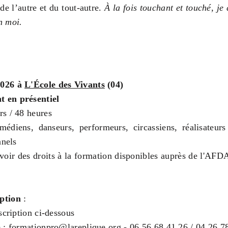
e l’autre et du tout-autre.
À la fois touchant et touché, j
n moi.
2026 à
L'École des Vivants
(04)
 en présentiel
rs / 48 heures
édiens, danseurs, performeurs, circassiens, réalisateurs
nnels
voir des droits à la formation disponibles auprès de l'AFD
ption
:
scription ci-dessous
e :
formationpro@lareplique.org
- 06 56 68 41 26 / 04 26 7