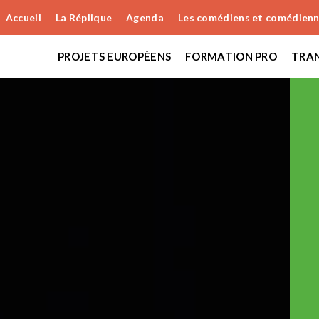
Accueil
La Réplique
Agenda
Les comédiens et comédien
PROJETS EUROPÉENS
FORMATION PRO
TRAN