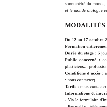
spontanéité du monde, d
et le monde dialogue e
MODALITÉS
Du 12 au 17 octobre 
Formation entièrement
Durée du stage :
6 jou
Public concerné :
com
plasticiens... professio
Conditions d'accès :
a
: nous contacter)
Tarifs :
nous contacter
Informations & inscri
- Via le formulaire d'in
- Par mail ou téléphon