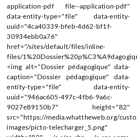
application-pdf file--application-pdf"
data-entity-type="file" data-entity-
uuid="4ca40339-bfeb-4d62-bf1f-
30934ebb0a76"
href="/sites/default/files/inline-
files/1%20Dossier%20p%C3%A9dagogiq
<img alt="Dossier pédagogique" data-
caption="Dossier pédagogique" data-
entity-type="file" data-entity-
uuid="946ac605-497c-4fb6-9a6c-
9027e89150b7" height="82"
src="https://media.whattheweb.org/custome
images/picto-telecharger_5.png"