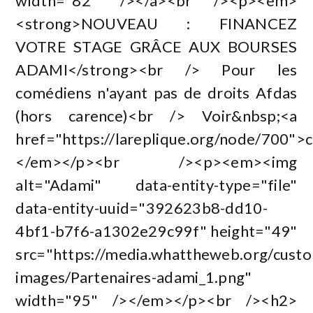
width="82" /></a><br /><p><em>
<strong>NOUVEAU : FINANCEZ
VOTRE STAGE GRÂCE AUX BOURSES
ADAMI</strong><br /> Pour les
comédiens n'ayant pas de droits Afdas
(hors carence)<br /> Voir&nbsp;<a
href="https://lareplique.org/node/700">
</em></p><br /><p><em><img
alt="Adami" data-entity-type="file"
data-entity-uuid="392623b8-dd10-
4bf1-b7f6-a1302e29c99f" height="49"
src="https://media.whattheweb.org/custome
images/Partenaires-adami_1.png"
width="95" /></em></p><br /><h2>