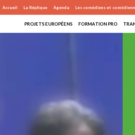
Accueil
La Réplique
Agenda
Les comédiens et comédien
PROJETS EUROPÉENS
FORMATION PRO
TRAN