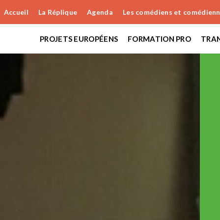
Accueil
La Réplique
Agenda
Les comédiens et comédien
PROJETS EUROPÉENS
FORMATION PRO
TRAN