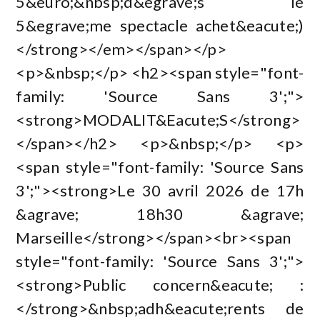
5&euro;&nbsp;d&egrave;s le
5&egrave;me spectacle achet&eacute;)
</strong></em></span></p>
<p>&nbsp;</p> <h2><span style="font-
family: 'Source Sans 3';">
<strong>MODALIT&Eacute;S</strong>
</span></h2> <p>&nbsp;</p> <p>
<span style="font-family: 'Source Sans
3';"><strong>Le 30 avril 2026 de 17h
&agrave; 18h30 &agrave;
Marseille</strong></span><br><span
style="font-family: 'Source Sans 3';">
<strong>Public concern&eacute; :
</strong>&nbsp;adh&eacute;rents de