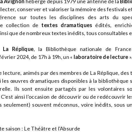
 à Avignon
héberge depuis 1979 une antenne de la
Bibl
ecter, conserver et valoriser la mémoire des festivals e
érence sur toutes les disciplines des arts du spec
e collection de
textes dramatiques
édités, enrich
insi que de nombreux textes inédits, tous consultables en
ec
La Réplique
, la Bibliothèque nationale de Franc
 février 2024, de
17h
à
19h
, un «
laboratoire de lecture
»
de lecture, animés par des membres de La Réplique, des t
mi les œuvres dramatiques disponibles à la bibliothèque 
urelle. Ils sont ensuite partagés par les volontaires
 C'est ainsi l'occasion de découvrir ou de redécouvrir l
s seulement) souvent méconnus, voire inédits, sous un
te saison
: Le Théâtre et l'Absurde