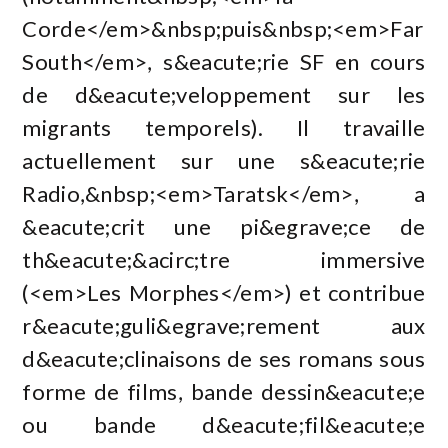
Corde</em>&nbsp;puis&nbsp;<em>Far
South</em>, s&eacute;rie SF en cours
de d&eacute;veloppement sur les
migrants temporels). Il travaille
actuellement sur une s&eacute;rie
Radio,&nbsp;<em>Taratsk</em>, a
&eacute;crit une pi&egrave;ce de
th&eacute;&acirc;tre immersive
(<em>Les Morphes</em>) et contribue
r&eacute;guli&egrave;rement aux
d&eacute;clinaisons de ses romans sous
forme de films, bande dessin&eacute;e
ou bande d&eacute;fil&eacute;e