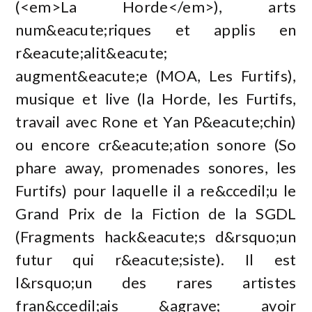
(<em>La Horde</em>), arts
num&eacute;riques et applis en
r&eacute;alit&eacute;
augment&eacute;e (MOA, Les Furtifs),
musique et live (la Horde, les Furtifs,
travail avec Rone et Yan P&eacute;chin)
ou encore cr&eacute;ation sonore (So
phare away, promenades sonores, les
Furtifs) pour laquelle il a re&ccedil;u le
Grand Prix de la Fiction de la SGDL
(Fragments hack&eacute;s d&rsquo;un
futur qui r&eacute;siste). Il est
l&rsquo;un des rares artistes
fran&ccedil;ais &agrave; avoir