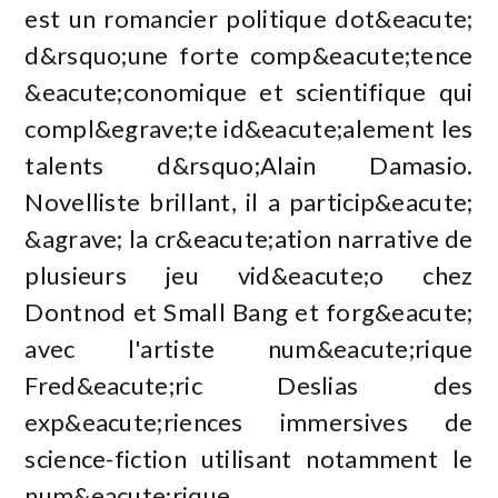
est un romancier politique dot&eacute;
d&rsquo;une forte comp&eacute;tence
&eacute;conomique et scientifique qui
compl&egrave;te id&eacute;alement les
talents d&rsquo;Alain Damasio.
Novelliste brillant, il a particip&eacute;
&agrave; la cr&eacute;ation narrative de
plusieurs jeu vid&eacute;o chez
Dontnod et Small Bang et forg&eacute;
avec l'artiste num&eacute;rique
Fred&eacute;ric Deslias des
exp&eacute;riences immersives de
science-fiction utilisant notamment le
num&eacute;rique,