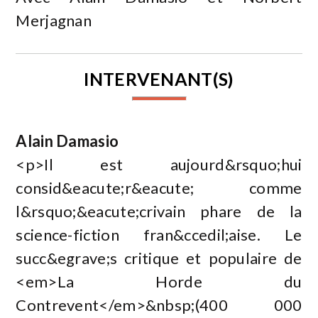
Merjagnan
INTERVENANT(S)
Alain Damasio
<p>Il est aujourd&rsquo;hui
consid&eacute;r&eacute; comme
l&rsquo;&eacute;crivain phare de la
science-fiction fran&ccedil;aise. Le
succ&egrave;s critique et populaire de
<em>La Horde du
Contrevent</em>&nbsp;(400 000