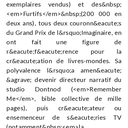
exemplaires vendus) et des&nbsp;
<em>Furtifs</em>&nbsp;(200 000 en
deux ans), tous deux couronn&eacute;s
du Grand Prix de l&rsquo;Imaginaire, en
ont fait une figure de
r&eacute;f&eacute;rence pour la
cr&eacute;ation de livres-mondes. Sa
polyvalence l&rsquo;a amen&eacute;
&agrave; devenir directeur narratif du
studio Dontnod (<em>Remember
Me</em>, bible collective de mille
pages), puis cr&eacute;ateur ou
ensemenceur de s&eacute;ries TV
(notamment&nbsp;<em>la