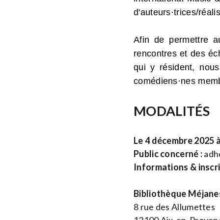
d'auteurs·trices/réali
Afin de permettre a
rencontres et des éch
qui y résident, nou
comédiens·nes membr
MODALITÉS
Le 4 décembre 2025 
Public concerné :
adhé
Informations & inscr
Bibliothèque Méjane
8 rue des Allumettes