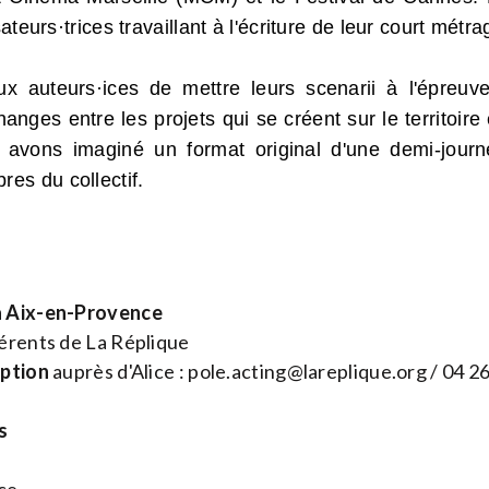
sateurs·
trices travaillant à l'écriture de leur court métra
ux auteurs·ices de mettre leurs scenarii à l'épreuv
anges entre les projets qui se créent sur le territoir
s avons imaginé un format original d'une demi-journ
es du collectif.
à Aix-en-Provence
rents de La Réplique
iption
auprès d'Alice :
pole.acting@lareplique.org
/ 04 26
s