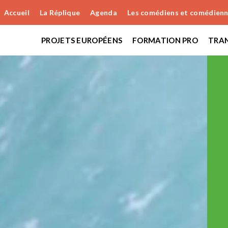
Accueil
La Réplique
Agenda
Les comédiens et comédien
PROJETS EUROPÉENS
FORMATION PRO
TRAN