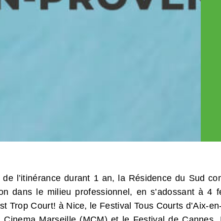
 de l’itinérance durant 1 an, la Résidence du Sud co
ion dans le milieu professionnel, en s’adossant à 4 f
st Trop Court! à Nice, le Festival Tous Courts d’Aix-en
 & Cinema Marseille (MCM) et le Festival de Cannes.