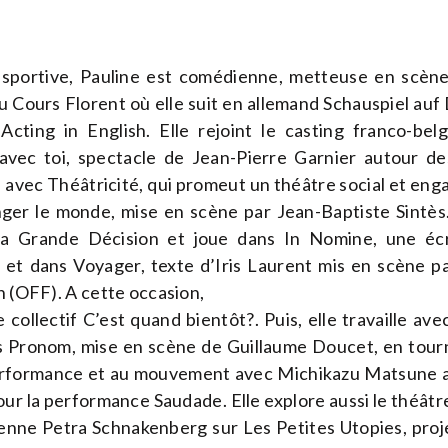
 sportive, Pauline est comédienne, metteuse en scène 
u Cours Florent où elle suit en allemand Schauspiel au
 Acting in English. Elle rejoint le casting franco-bel
 avec toi, spectacle de Jean-Pierre Garnier autour d
e avec Théâtricité, qui promeut un théâtre social et eng
er le monde, mise en scène par Jean-Baptiste Sintès. 
a Grande Décision et joue dans In Nomine, une éc
et dans Voyager, texte d’Iris Laurent mis en scène pa
n (OFF). A cette occasion,
le collectif C’est quand bientôt?. Puis, elle travaille av
s Pronom, mise en scène de Guillaume Doucet, en tourn
performance et au mouvement avec Michikazu Matsune
ur la performance Saudade. Elle explore aussi le théâtre
hienne Petra Schnakenberg sur Les Petites Utopies, pro