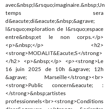
avec&nbsp;l&rsquo;imaginaire.&nbsp;Un
temps sera
d&eacute;di&eacute;&nbsp;&agrave;
l&rsquo;exploration de l&rsquo;espace
entre&nbsp;et le non corps.</p>
<p>&nbsp;</p> <h2>
<strong>MODALIT&Eacute;S</strong>
</h2> <p>&nbsp;</p> <p><strong>Le
16 juin 2025 de 10h &agrave; 12h
&agrave; Marseille</strong><br>
<strong>Public concern&eacute; :
</strong>&nbsp;artistes
professionnels<br><strong>Conditions