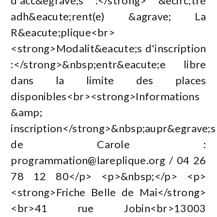
d'acc&egrave;s :</strong> &ecirc;tre
adh&eacute;rent(e) &agrave; La
R&eacute;plique<br>
<strong>Modalit&eacute;s d'inscription
:</strong>&nbsp;entr&eacute;e libre
dans la limite des places
disponibles<br><strong>Informations
&amp;
inscription</strong>&nbsp;aupr&egrave;s
de Carole :
programmation@lareplique.org
/ 04 26
78 12 80</p> <p>&nbsp;</p> <p>
<strong>Friche Belle de Mai</strong>
<br>41 rue Jobin<br>13003