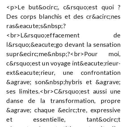
<p>Le but&ocirc;, c&rsquo;est quoi ?
Des corps blanchis et des cr&acirc;nes
ras&eacute;s&nbsp;?
<br>L&rsquo;effacement de
l&rsquo;&eacute;go devant la sensation
supr&ecirc;me&nbsp;?<br>Pour moi,
c&rsquo;est un voyage int&eacute;rieur-
ext&eacute;rieur, une confrontation
&agrave; son&nbsp;hybris et &agrave;
ses limites.<br>C&rsquo;est aussi une
danse de la transformation, propre
&agrave; chaque &ecirc;tre, expressive
et essentielle, tant&ocirc;t