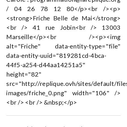
/ 04 26 78 12 80</p><br /><p>
<strong>Friche Belle de Mai</strong>
<br /> 41 rue Jobin<br /> 13003
Marseille</p><br /><p><img
alt="Friche" data-entity-type="file"
data-entity-uuid="819281cd-4bca-
44f5-a254-d44aa14251a5"
height="82"
src="http://replique.ovh/sites/default/files
images/friche_0.png" width="106" />
<br /> <br /> &nbsp;</p>