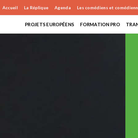
Accueil
La Réplique
Agenda
Les comédiens et comédien
PROJETS EUROPÉENS
FORMATION PRO
TRAN