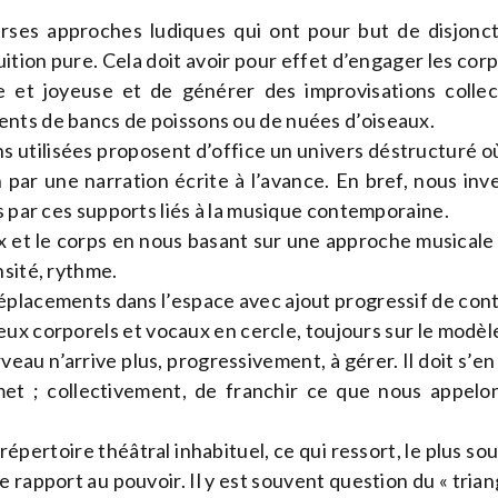
ses approches ludiques qui ont pour but de disjonc
ntuition pure. Cela doit avoir pour effet d’engager les co
 et joyeuse et de générer des improvisations collec
nts de bancs de poissons ou de nuées d’oiseaux.
ns utilisées proposent d’office un univers déstructuré où
n par une narration écrite à l’avance. En bref, nous in
s par ces supports liés à la musique contemporaine.
x et le corps en nous basant sur une approche musicale 
nsité, rythme.
placements dans l’espace avec ajout progressif de cont
ux corporels et vocaux en cercle, toujours sur le modèle
veau n’arrive plus, progressivement, à gérer. Il doit s’en
met ; collectivement, de franchir ce que nous appelon
épertoire théâtral inhabituel, ce qui ressort, le plus sou
rapport au pouvoir. Il y est souvent question du « triangl