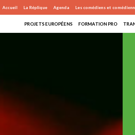
Accueil
La Réplique
Agenda
Les comédiens et comédien
PROJETS EUROPÉENS
FORMATION PRO
TRAN