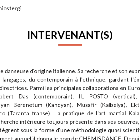
hiostergi
INTERVENANT(S)
ne danseuse d'origine italienne. Sa recherche et son e
 langages, du contemporain à l'ethnique, gardant l'ém
rectrices. Parmi les principales collaborations en Europ
bbert Das (contemporain), IL POSTO (vertical),
yan Berenetum (Kandyan), Musafir (Kalbelya), Ekta
ico (Taranta transe). La pratique de l'art martial Ka
herche intérieure toujours présente dans ses oeuvres,
intègrent sous la forme d'une méthodologie quasi scient
ment auquel il donna le nom de CHEMISDANCE. Depuis