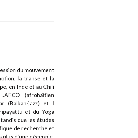
xpression du mouvement
otion, la transe et la
e, en Inde et au Chili
 JAFCO (afrohaïtien
r (Balkan-jazz) et I
laripayattu et du Yoga
 tandis que les études
ifique de recherche et
 plus d'une décennie,